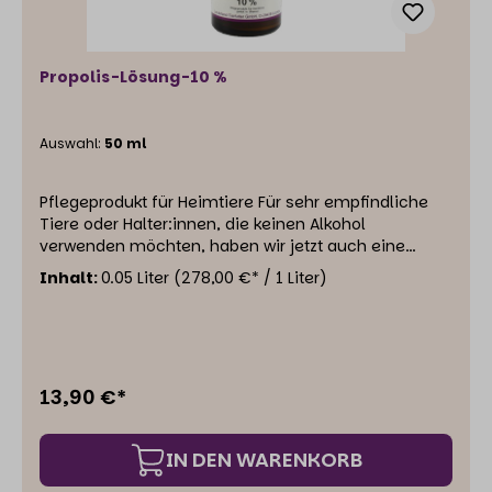
Propolis-Lösung-10 %
Auswahl:
50 ml
Pflegeprodukt für Heimtiere Für sehr empfindliche
Tiere oder Halter:innen, die keinen Alkohol
verwenden möchten, haben wir jetzt auch eine
wässrige Propolis Lösung (10 %) im Sortiment.
Inhalt:
0.05 Liter
(278,00 €* / 1 Liter)
Dieses Produkt lässt sich gut mit einem Sprühkopf
auftragen, dessen Düse nach jeder Benutzung mit
einem feuchten Tuch gereinigt werden sollte (um
nicht zu verkleben). Unsere Lösung besteht nur aus
destilliertem Wasser und Propolis Extrakt. Es ist kein
13,90 €*
Glycerin oder Macrogol (üblich bei in Wasser
gelöster Propolis) im Produkt enthalten. In der
Anwendung ist die wässrige Lösung mit der
IN DEN WARENKORB
alkoholischen Tinktur vergleichbar, allerdings ist sie
etwas weniger konzentriert. Auch die Lösung bietet