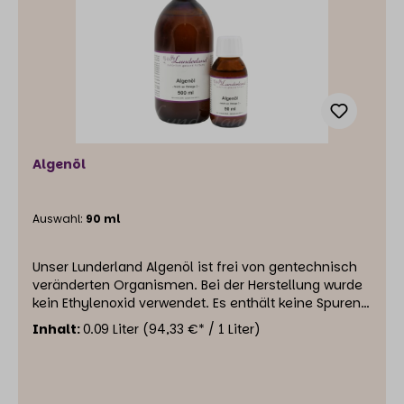
Algenöl
Auswahl:
90 ml
Unser Lunderland Algenöl ist frei von gentechnisch
veränderten Organismen. Bei der Herstellung wurde
kein Ethylenoxid verwendet. Es enthält keine Spuren
von Nanomaterialien.Das Lunderland Algenöl ist ein
Inhalt:
0.09 Liter
(94,33 €* / 1 Liter)
spezielles Ergänzungsfuttermittel für Hund und
Katze. Als eine natürliche, pflanzliche Quelle für
Omega-3-Fettsäuren gilt es als echter Booster für
die Gesundheit deiner Fellnase. Das Algenöl kommt