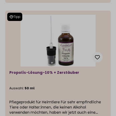
sich vor allem für äußerliche Anwendungen an, kann
aber ebenfalls eingenommen werden. Auf die Haut
aufgetragen, haftet das Propolis sehr gut. Wasser
Tipp
bindet das Propolis nicht ganz so gut wie Alkohol.
Dies führt dazu, dass die Propolis mit der Zeit etwas
ausflockt, was die Wirksamkeit aber nicht
beeinträchtigt. Die Flasche sollte daher vor
Gebrauch aufgeschüttelt werden. Weitere
Informationen finden Sie unter :Propolis: Warum und
Wofür? 10 % Propolis Extrakt (Reinheitsgrad ca. 98 %)
90 % Wasser
Propolis-Lösung-10% + Zerstäuber
Auswahl:
50 ml
Pflegeprodukt für Heimtiere Für sehr empfindliche
Tiere oder Halter:innen, die keinen Alkohol
verwenden möchten, haben wir jetzt auch eine