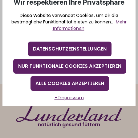
Wir respektieren Ihre Privatsphäre
oder Medizinische Felle bezeichnet. Deutsche
62,50 €*
Merinoschafe, Gerbung in der EU
Diese Website verwendet Cookies, um dir die
bestmögliche Funktionalität bieten zu können...
Mehr
IN DEN WARENKORB
Informationen
.
DATENSCHUTZEINSTELLUNGEN
NUR FUNKTIONALE COOKIES AKZEPTIEREN
ALLE COOKIES AKZEPTIEREN
- Impressum
natürlich gesund füttern