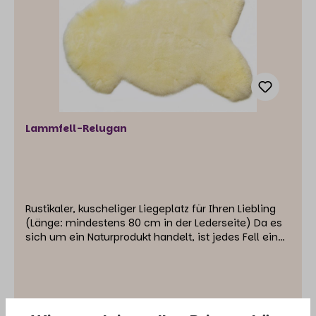
Lammfell-Relugan
Rustikaler, kuscheliger Liegeplatz für Ihren Liebling
(Länge: mindestens 80 cm in der Lederseite) Da es
sich um ein Naturprodukt handelt, ist jedes Fell ein
Unikat und kann im Zuschnitt unterschiedlich
ausfallen. Unsere Lammfelle werden mit Relugan
gegerbt und auf ca. 30 mm Höhe im Flor
geschoren.Durch diese Art der Gerbung erhalten sie
ihre typisch gelbe Färbung und werden oft als Baby-