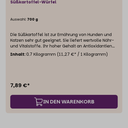
Süßkartoffel-Würfel
Auswahl:
700 g
Die Süßkartoffel ist zur Ernährung von Hunden und
Katzen sehr gut geeignet. Sie liefert wertvolle Nähr-
und Vitalstoffe. Ihr hoher Gehalt an Antioxidantien
(wirken Entzündungen entgegen) macht sie
Inhalt:
0.7 Kilogramm
(11,27 €* / 1 Kilogramm)
besonders gesund. Außerdem kann sie Blutzucker
senkend wirken sowie das Herz- / Kreislauf- und
Immunsystem stärken.Süßkartoffeln sind eine gute
Quelle für lösliche und unlösliche Ballaststoffe, die
die Verdauung fördern, Verstopfung vorbeugen und
7,89 €*
die Darmgesundheit unterstützen. Sie enthalten
wichtige Vitamine wie Vitamin A (in Form von Beta-
Carotin), Vitamin C, Vitamin B6 sowie Mineralien wie
IN DEN WARENKORB
Kalium, Mangan und Mangan.Aufgrund ihres hohen
Fasergehalts können sie das Sättigungsgefühl
fördern und beim Gewichtsmanagement helfen.
Einzelfuttermittel für Hunde und Katzen