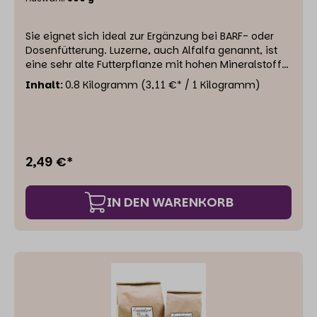
Sie eignet sich ideal zur Ergänzung bei BARF- oder
Dosenfütterung. Luzerne, auch Alfalfa genannt, ist
eine sehr alte Futterpflanze mit hohen Mineralstoff-
und Vitamingehalten. Gleichzeitig ist sie durch ihren
Inhalt:
0.8 Kilogramm
(3,11 €* / 1 Kilogramm)
hohen Rohfaseranteil eine sehr gute
Ballaststoffquelle, ohne Kohlenhydrate
mitzubringen. Hunde fressen gerne Gras. Häufig
können wir ihnen nicht jederzeit frisches, sauberes
Gras bieten. Luzerne-Pellets können hier ein Ersatz
2,49 €*
sein. Einzelfuttermittel für Hunde und Katzen
IN DEN WARENKORB