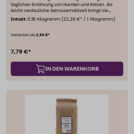
täglichen Ernährung von Hunden und Katzen. Als
leicht verdauliche Gemüsemahlzeit bringt sie
Kalzium, Magnesium, Kalium, Eisen sowie einige
Inhalt:
0.35 Kilogramm
(22,26 €* / 1 Kilogramm)
Vitamine mit. Der Zucchini wird nachgesagt,
antientzündlich zu wirken. Einzelfuttermittel für
Hunde und Katzen.
Varianten ab
2,99 €*
7,79 €*
IN DEN WARENKORB