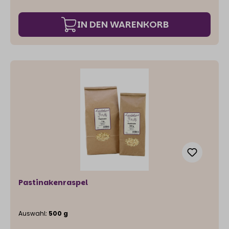
Immunsystem positiv. Des Weiteren wirken sie im
Körper antioxidativ (Schutz gegen
IN DEN WARENKORB
Entzündungsstoffe). Darüber hinaus wirken sie mild
wurmtreibend und können somit prophylaktisch
gegen Parasiten wirken. Einzelfuttermittel für Hunde
und Katzen
Pastinakenraspel
Auswahl:
500 g