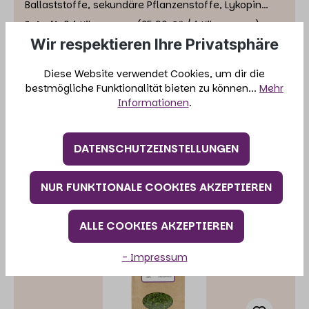
Ballaststoffe, sekundäre Pflanzenstoffe, Lykopin
(gut für das Herz) und noch viel mehr machen
Inhalt:
0.1 Kilogramm
(25,90 €* / 1 Kilogramm)
Tomaten so gesund. Einzelfuttermittel für Hunde und
Wir respektieren Ihre Privatsphäre
Katzen.
Diese Website verwendet Cookies, um dir die
bestmögliche Funktionalität bieten zu können...
Mehr
2,59 €*
Informationen
.
IN DEN WARENKORB
DATENSCHUTZEINSTELLUNGEN
NUR FUNKTIONALE COOKIES AKZEPTIEREN
ALLE COOKIES AKZEPTIEREN
- Impressum