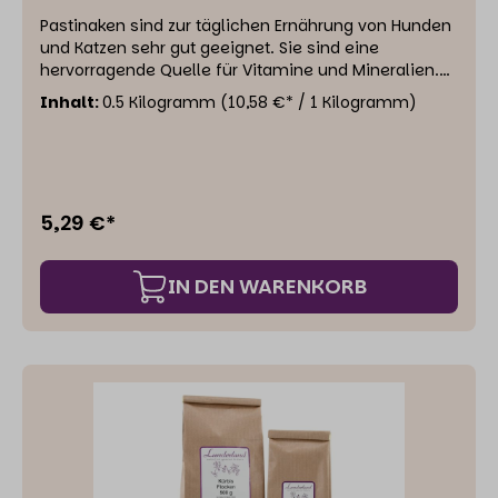
Pastinaken sind zur täglichen Ernährung von Hunden
und Katzen sehr gut geeignet. Sie sind eine
hervorragende Quelle für Vitamine und Mineralien.
Das Inulin aus den Pastinaken dient dem Mikrobiom
Inhalt:
0.5 Kilogramm
(10,58 €* / 1 Kilogramm)
im Darm als Nahrung und pflegt die
Darmschleimhaut. Da sie einen hohen Stärkegehalt
aufweisen und den Ballaststoff Pektin enthalten,
machen Pastinaken lange satt. Sie punkten mit
Vitamin C und sind außerdem ein wertvoller
5,29 €*
Mineralstofflieferant. Unter anderem enthält die
Pastinake Kalium, Kalzium, Magnesium, Phosphor,
Kupfer, Mangan und Zink. Einzelfuttermittel für Hunde
IN DEN WARENKORB
und Katzen