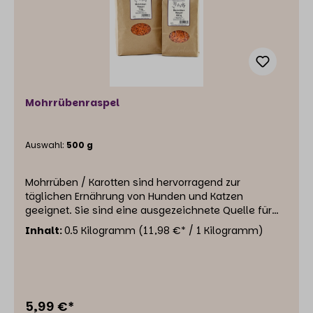
Mohrrübenraspel
Auswahl:
500 g
Mohrrüben / Karotten sind hervorragend zur
täglichen Ernährung von Hunden und Katzen
geeignet. Sie sind eine ausgezeichnete Quelle für
Vitamine und Mineralien. Die Oligosaccharide der
Inhalt:
0.5 Kilogramm
(11,98 €* / 1 Kilogramm)
Karotten dienen dem Mikrobiom im Darm als
Nahrung. Als Carotinoidlieferant ist die Karotte
extrem gesund – insbesondere für die Augen, die
Haut und das Herz. Die Carotinoide zählen zu den
sekundären Pflanzenstoffen. Neben ihrer
5,99 €*
Provitamin-A-Aktivität beeinflussen Karotten das