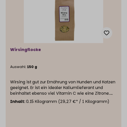
und Katzen
Wirsingflocke
Auswahl:
150 g
Wirsing ist gut zur Ernährung von Hunden und Katzen
geeignet. Er ist ein idealer Kaliumlieferant und
beinhaltet ebenso viel Vitamin C wie eine Zitrone.
Man sagt ihm nach, dass er einen positiven Einfluss
Inhalt:
0.15 Kilogramm
(29,27 €* / 1 Kilogramm)
auf Herz, Blutgefäße und die Nieren hat.
Einzelfuttermittel für Hunde und Katzen