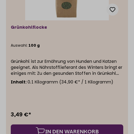
Grünkohlflocke
Auswahl:
100 g
Grünkohl ist zur Ernährung von Hunden und Katzen
geeignet. Als Nährstofflieferant des Winters bringt er
einiges mit: Zu den gesunden Stoffen in Grünkohl
zählen etwa Vitamin A, C, E und K sowie B-Vitamine
Inhalt:
0.1 Kilogramm
(34,90 €* / 1 Kilogramm)
und antioxidative Pflanzenstoffe. Zudem enthält er
viel Eisen, Kalzium, Magnesium, Zink und Eiweiß plus
eine Menge antioxidativ wirksamer Pflanzenstoffe.
Nicht umsonst wird er „Superfood“ genannt.
Einzelfuttermittel für Hunde und Katzen
3,49 €*
IN DEN WARENKORB