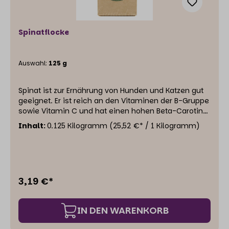
Spinatflocke
Auswahl:
125 g
Spinat ist zur Ernährung von Hunden und Katzen gut
geeignet. Er ist reich an den Vitaminen der B-Gruppe
sowie Vitamin C und hat einen hohen Beta-Carotin-
Gehalt (ca. 3.250 µg /100 g ) – das ist die Vorstufe
Inhalt:
0.125 Kilogramm
(25,52 €* / 1 Kilogramm)
von Vitamin A . Außerdem versorgt er den Körper mit
den Mineralstoffen Kalium, Kalzium, Magnesium und
Eisen. Zudem ist das Blattgemüse leicht verdaulich
und besitzt antientzündliche Eigenschaften.
Einzelfuttermittel für Hunde und Katzen
3,19 €*
IN DEN WARENKORB