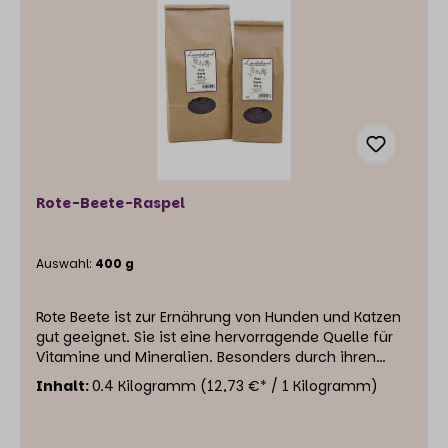
Rote-Beete-Raspel
Auswahl:
400 g
Rote Beete ist zur Ernährung von Hunden und Katzen
gut geeignet. Sie ist eine hervorragende Quelle für
Vitamine und Mineralien. Besonders durch ihren
hohen Folsäuregehalt hebt sie sich von anderen
Inhalt:
0.4 Kilogramm
(12,73 €* / 1 Kilogramm)
Gemüsen ab. Die Blutgefäße und das Herz
profitieren vom Verzehr der Roten Beete. Außerdem
unterstützt sie Leber und Galle. Einzelfuttermittel für