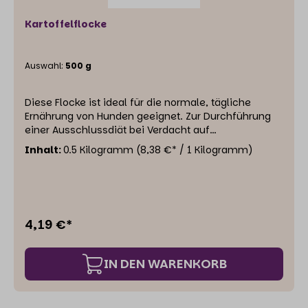
Kartoffelflocke
Auswahl:
500 g
Diese Flocke ist ideal für die normale, tägliche
Ernährung von Hunden geeignet. Zur Durchführung
einer Ausschlussdiät bei Verdacht auf
Futtermittelunverträglichkeit empfehlen wir
Inhalt:
0.5 Kilogramm
(8,38 €* / 1 Kilogramm)
Kartoffelflocken. Die Kartoffel ist ein basisches
Lebensmittel. Sie kann Magenübersäuerung
entgegenwirken. Dabei ist sie nicht nur
magenfreundlich, sondern reguliert auch mild den
Darm. Kartoffeln sind leicht verdaulich mit einem
4,19 €*
sehr hohen Vitamin-C-Gehalt. Einzelfuttermittel für
Hunde
IN DEN WARENKORB