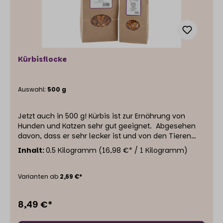
Kürbisflocke
Auswahl:
500 g
Jetzt auch in 500 g! Kürbis ist zur Ernährung von
Hunden und Katzen sehr gut geeignet. Abgesehen
davon, dass er sehr lecker ist und von den Tieren
gern gefressen wird, ist er reich an den Vitaminen A,
Inhalt:
0.5 Kilogramm
(16,98 €* / 1 Kilogramm)
C und E. Sein hoher Gehalt antioxidativer
(antientzündlicher) Stoffe macht ihn sehr gesund.
Man sagt ihm nach, dass er einen positiven Einfluss
Varianten ab
2,69 €*
auf den Zuckerstoffwechsel hat und gut für Augen,
Herz und Blutgefäße ist. Einzelfuttermittel für Hunde
8,49 €*
und Katzen