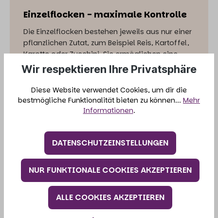
Einzelflocken - maximale Kontrolle
Die Einzelflocken bestehen jeweils aus nur einer
pflanzlichen Zutat, zum Beispiel Reis, Kartoffel,
Karotte oder Zucchini. Sie ermöglichen eine
besonders individuelle Rationsgestaltung.
Wir respektieren Ihre Privatsphäre
Volle Transparenz der Zutaten
Diese Website verwendet Cookies, um dir die
Ideal für sensible Tiere und
bestmögliche Funktionalität bieten zu können...
Mehr
Informationen
.
Ausschlussdiäten
Gezielte Anpassung an Bedarf, Alter oder
Aktivitätslevel
DATENSCHUTZEINSTELLUNGEN
Perfekt für erfahrene Halter und BARF-
orientierte Fütterung
NUR FUNKTIONALE COOKIES AKZEPTIEREN
ALLE COOKIES AKZEPTIEREN