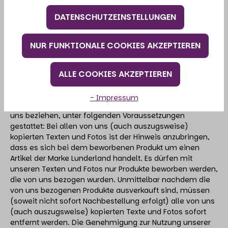
unterliegen uneingeschränkt den Bestimmungen des
jeweils gültigen Kennzeichenrechts und den
DATENSCHUTZEINSTELLUNGEN
Besitzrechten der jeweiligen eingetragenen Eigentümer.
Allein aufgrund der bloßen Nennung ist nicht der Schluss
NUR FUNKTIONALE COOKIES AKZEPTIEREN
zu ziehen, dass Markenzeichen nicht durch uns oder
durch Rechte Dritter geschützt sind.
ALLE COOKIES AKZEPTIEREN
Ausnahmen (Copyright)
Die Verwendung unserer Produktbeschreibungen und
- Impressum
Produktfotos ist für Händler, die diese Produkte direkt von
uns beziehen, unter folgenden Voraussetzungen
gestattet: Bei allen von uns (auch auszugsweise)
kopierten Texten und Fotos ist der Hinweis anzubringen,
dass es sich bei dem beworbenen Produkt um einen
Artikel der Marke Lunderland handelt. Es dürfen mit
unseren Texten und Fotos nur Produkte beworben werden,
die von uns bezogen wurden. Unmittelbar nachdem die
von uns bezogenen Produkte ausverkauft sind, müssen
(soweit nicht sofort Nachbestellung erfolgt) alle von uns
(auch auszugsweise) kopierten Texte und Fotos sofort
entfernt werden. Die Genehmigung zur Nutzung unserer