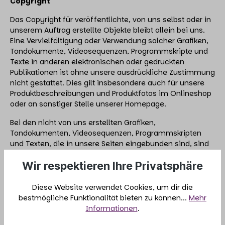
Copyright
Das Copyright für veröffentlichte, von uns selbst oder in
unserem Auftrag erstellte Objekte bleibt allein bei uns.
Eine Vervielfältigung oder Verwendung solcher Grafiken,
Tondokumente, Videosequenzen, Programmskripte und
Texte in anderen elektronischen oder gedruckten
Publikationen ist ohne unsere ausdrückliche Zustimmung
nicht gestattet. Dies gilt insbesondere auch für unsere
Produktbeschreibungen und Produktfotos im Onlineshop
oder an sonstiger Stelle unserer Homepage.
Bei den nicht von uns erstellten Grafiken,
Tondokumenten, Videosequenzen, Programmskripten
und Texten, die in unsere Seiten eingebunden sind, sind
wir davon ausgegangen, dass diese lizenzfrei sind. Sollte
Wir respektieren Ihre Privatsphäre
wider Erwarten auf einem dieser Objekte doch ein
Copyright liegen, bitten wir um eine kurze
Benachrichtigung per E-Mail. Wir werden dieses Objekt
Diese Website verwendet Cookies, um dir die
dann umgehend entfernen. Alle innerhalb unseres
bestmögliche Funktionalität bieten zu können...
Mehr
Internetangebotes genannten und ggf. durch uns oder
Informationen
.
Dritte geschützten Marken- und Warenzeichen