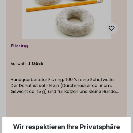
Filzring
Auswahl:
1 Stück
Handgearbeiteter Filzring, 100 % reine Schafwolle
Der Donut ist sehr klein (Durchmesser ca. 8 cm,
Gewicht ca. 15 g) und für Katzen und kleine Hunde
sowie deren Welpen geeignet.Für Welpen größerer
Rassen empfehlen wir ihn nicht, da er verschluckt
werden könnte.
Wir respektieren Ihre Privatsphäre
7,79 €*