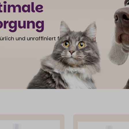
ptimale
orgung
rlich und unraffiniert für beste