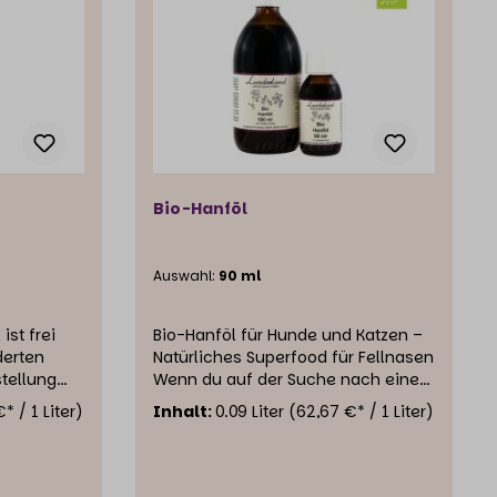
Bio-Hanföl
Auswahl:
90 ml
ist frei
Bio-Hanföl für Hunde und Katzen –
derten
Natürliches Superfood für Fellnasen
tellung
Wenn du auf der Suche nach einer
erwendet.
natürlichen und hochwertigen
* / 1 Liter)
Inhalt:
0.09 Liter
(62,67 €* / 1 Liter)
von
Ergänzung für die Ernährung deines
derland
Tieres bist, solltest du dir Hanföl
einmal genauer ansehen. Dieses
ür Hund
pflanzliche Öl steckt voller