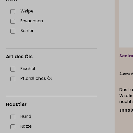
Welpe
Erwachsen
Senior
Seela
Art des Öls
Fischöl
Auswah
Pflanzliches Öl
Das L
Wildf
nachha
Haustier
rückve
Inhal
Alaska
Hund
mecha
Fischk
Katze
Hitzez