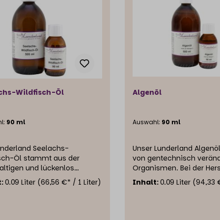
chs-Wildfisch-Öl
Algenöl
l:
90 ml
Auswahl:
90 ml
underland Seelachs-
Unser Lunderland Algenöl 
isch-Öl stammt aus der
von gentechnisch verän
ltigen und lückenlos
Organismen. Bei der Hers
rfolgbaren Befischung in
wurde kein Ethylenoxid v
t:
0.09 Liter
(66,56 €* / 1 Liter)
Inhalt:
0.09 Liter
(94,33 €
. Es wird aus der ersten
Es enthält keine Spuren 
nischen Pressung der
Nanomaterialien.Das Lun
örper ohne weitere
Algenöl ist ein spezielles
ufuhr (Kaltpressung)
Ergänzungsfuttermittel f