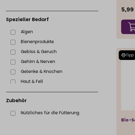
gewon
5,99
Gewäss
Öl nur 
Spezieller Bedarf
oder d
aufgr
Algen
Verarb
hocha
Bienenprodukte
beinha
Gebiss & Geruch
wertge
Tipp
Lachsö
Gehirn & Nerven
Phosp
Fettsä
Gelenke & Knochen
Rahmen
Haut & Fell
weites
die O
Immunsystem
schütz
Zubehör
Sticks
Kraftnahrung
Des We
Magen & Darm
Nützliches für die Fütterung
natürl
sowie Astax
Bio-
Omega-3 Fettsäuren
Gesch
der R
Parasitenabwehr