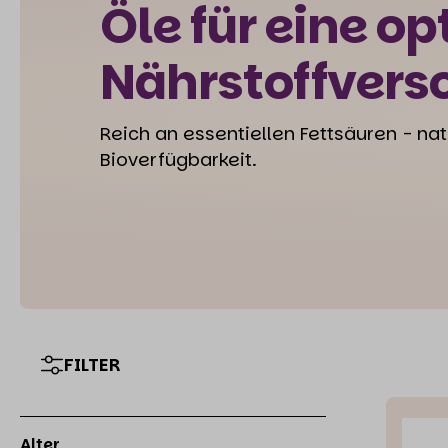
Öle für eine o
Nährstoffvers
Reich an essentiellen Fettsäuren - natü
Bioverfügbarkeit.
FILTER
Alter