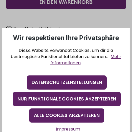
IN DEN WARENKORB
Zum Merkzettel hinzufügen
Wir respektieren Ihre Privatsphäre
Produktnummer:
21-235-1
Diese Website verwendet Cookies, um dir die
bestmögliche Funktionalität bieten zu können...
Mehr
Informationen
.
BESCHREIBUNG
DATENSCHUTZEINSTELLUNGEN
ANALYTISCHE BESTANDTEILE
NUR FUNKTIONALE COOKIES AKZEPTIEREN
HANDHABUNG
ALLE COOKIES AKZEPTIEREN
- Impressum