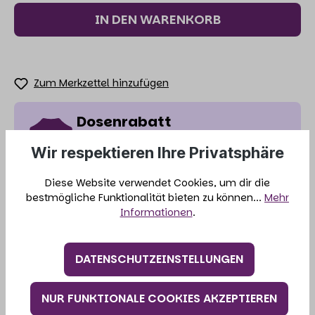
IN DEN WARENKORB
Zum Merkzettel hinzufügen
Dosenrabatt
3%
Ab 12 Dosen Nassfutter erhälst du 3 %
Wir respektieren Ihre Privatsphäre
Rabatt. Der Rabatt wird dir im Warenkorb
abgezogen.
Diese Website verwendet Cookies, um dir die
bestmögliche Funktionalität bieten zu können...
Mehr
Informationen
.
Produktnummer:
21-065-1
DATENSCHUTZEINSTELLUNGEN
BESCHREIBUNG
NUR FUNKTIONALE COOKIES AKZEPTIEREN