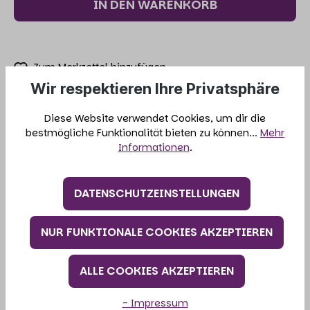
IN DEN WARENKORB
Zum Merkzettel hinzufügen
Wir respektieren Ihre Privatsphäre
Produktnummer:
47-002-90
Diese Website verwendet Cookies, um dir die
bestmögliche Funktionalität bieten zu können...
Mehr
Informationen
.
BESCHREIBUNG
DATENSCHUTZEINSTELLUNGEN
ANALYTISCHE BESTANDTEILE
NUR FUNKTIONALE COOKIES AKZEPTIEREN
HANDHABUNG
ALLE COOKIES AKZEPTIEREN
- Impressum